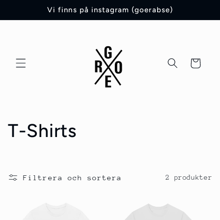
vidare
Vi finns på instagram (goerabse)
till
innehåll
Varukorg
P
T-Shirts
r
o
Filtrera och sortera
2 produkter
d