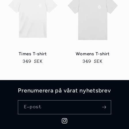
u
k
t
s
e
Times T-shirt
Womens T-shirt
Ordinarie
349 SEK
Ordinarie
349 SEK
r
pris
pris
i
e
Prenumerera på vårat nyhetsbrev
:
E-post
Instagram