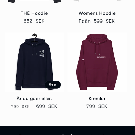
THÉ Hoodie
Womens Hoodie
Ordinarie
650 SEK
Ordinarie
Från 599 SEK
pris
pris
Rea
Är du goer eller.
Kremlor
Ordinarie
Försäljningspris
699 SEK
Ordinarie
799 SEK
799 SEK
pris
pris