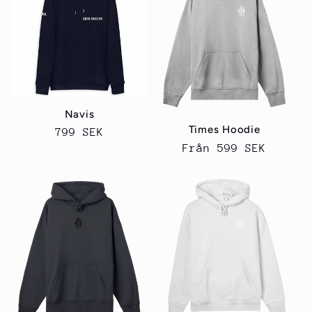
u
k
t
s
Navis
e
Times Hoodie
Ordinarie
799 SEK
Ordinarie
Från 599 SEK
pris
r
pris
i
e
: