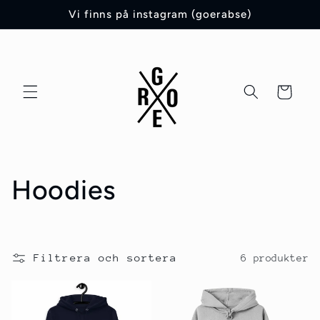
vidare
Vi finns på instagram (goerabse)
till
innehåll
Varukorg
P
Hoodies
r
o
Filtrera och sortera
6 produkter
d